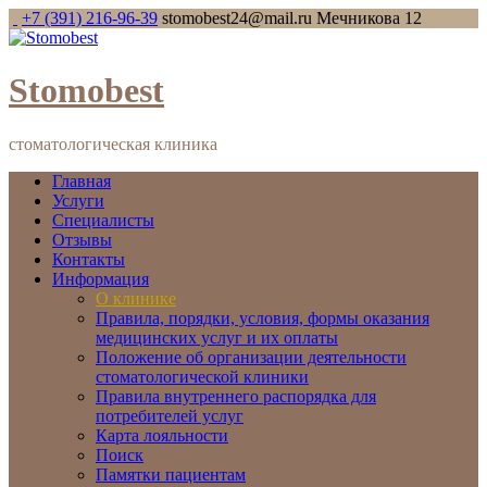
+7 (391) 216-96-39
stomobest24@mail.ru
Мечникова 12
Stomobest
стоматологическая клиника
Главная
Услуги
Специалисты
Отзывы
Контакты
Информация
О клинике
Правила, порядки, условия, формы оказания
медицинских услуг и их оплаты
Положение об организации деятельности
стоматологической клиники
Правила внутреннего распорядка для
потребителей услуг
Карта лояльности
Поиск
Памятки пациентам