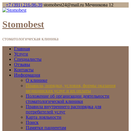
+7 (391) 216-96-39
stomobest24@mail.ru
Мечникова 12
Stomobest
стоматологическая клиника
Главная
Услуги
Специалисты
Отзывы
Контакты
Информация
О клинике
Правила, порядки, условия, формы оказания
медицинских услуг и их оплаты
Положение об организации деятельности
стоматологической клиники
Правила внутреннего распорядка для
потребителей услуг
Карта лояльности
Поиск
Памятки пациентам