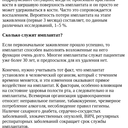
кости в шершавую поверхность имплантата и он просто не
может удерживаться в кости. Часто это сопровождается
воспалением. Вероятность потери имплантата на этапе
заживления (первые 3 месяца) составляет, по данным
различных исследований, 1–5 %.
Сколько служит имплантат?
Если первоначальное заживление прошло успешно, то
имплантат способен выполнять возложенные на него
функции очень долго. Многие имплантаты служат пациентам
уже более 30 лет, и предпосылок для их удаления нет.
Конечно, нужно учитывать тот факт, что имплантат
установлен в человеческий организм, который с течением
времени меняется, и эти изменения оказывают прямое
воздействие на имплантат. К факторам, особенно влияющим
на состояние здоровья полости рта, а следовательно и на
имплантаты, Всемирная организация здравоохранения
относит: неправильное питание, табакокурение, чрезмерное
потребление алкоголя, несоблюдение правил гигиены.
Наличие сахарного диабета, сердечно-сосудистых
заболеваний, злокачественных опухолей, ВИЧ, регулярных
респираторных заболеваний сокращает срок службы
имплантатов.