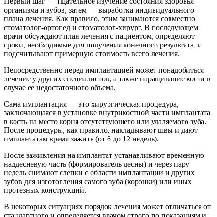
Первый шаг — тщательное изучение состояния здоровья
организма и зубов, затем — выработка индивидуального
плана лечения. Как правило, этим занимаются совместно
стоматолог-ортопед и стоматолог-хирург. В последующем
врачи обсуждают план лечения с пациентом, определяют
сроки, необходимые для получения конечного результата, и
подсчитывают примерную стоимость всего лечения.
Непосредственно перед имплантацией может понадобиться
лечение у других специалистов, а также наращивание кости в
случае ее недостаточного объема.
Сама имплантация — это хирургическая процедура,
заключающаяся в установке внутрикостной части имплантата
в кость на место корня отсутствующего или удаляемого зуба.
После процедуры, как правило, накладывают швы и дают
имплантатам время зажить (от 6 до 12 недель).
После заживления на имплантат устанавливают временную
наддесневую часть (формирователь десны) и через пару
недель снимают слепки с области имплантации и других
зубов для изготовления самого зуба (коронки) или иных
протезных конструкций.
В некоторых ситуациях порядок лечения может отличаться от
стандартного и определяется врачом строго по показаниям и