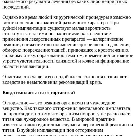
ожидаемого результата лечения без каких-либо неприятных
последствий.
Однако во время любой хирургической процедуры возможно
возникновение осложнений различного характера. При
зубной имплантации существует малая вероятность
столкнуться с такими осложнениями: как следствие
применения лекарственных препаратов — аллергические
реакции, снижение или повышение артериального давления,
обморок; повреждение тканей, приводящее к кровотечению,
сильному отеку, образованию гематом, временной/постоянной
утрате чувствительности слизистой и кожи; инфицирование
области имплантации.
Отметим, что чаще всего подобные осложнения возникают
вследствие невыполнения рекомендаций врача.
Когда имплантаты отторгаются?
Отторжение — это реакция организма на чужеродное
вещество. Как такового отторжения дентального имплантата
не происходит, потому что организм попросту не распознаёт
титан как чужеродное вещество. В мировой практике
известны только единичные случаи аллергической реакции на
титан. В зубной имплантации под отторжением
подразумевают ситуацию, когда не произошло врастания