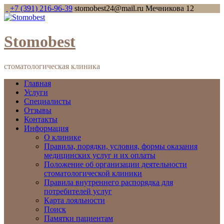
+7 (391) 216-96-39
stomobest24@mail.ru
Мечникова 12
Stomobest
стоматологическая клиника
Главная
Услуги
Специалисты
Отзывы
Контакты
Информация
О клинике
Правила, порядки, условия, формы оказания
медицинских услуг и их оплаты
Положение об организации деятельности
стоматологической клиники
Правила внутреннего распорядка для
потребителей услуг
Карта лояльности
Поиск
Памятки пациентам